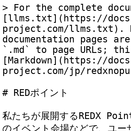
> For the complete docu
[llms.txt](https://docs
project.com/llms.txt). 
documentation pages are
`.md` to page URLs; thi
[Markdown](https://docs
project.com/jp/redxnopu
# REDポイント

私たちが展開するREDX Point
のイベント会場などで、ユー