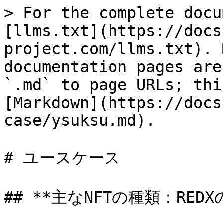
> For the complete docu
[llms.txt](https://docs
project.com/llms.txt). 
documentation pages are
`.md` to page URLs; thi
[Markdown](https://docs
case/ysuksu.md).

# ユースケース

## **主なNFTの種類：RE